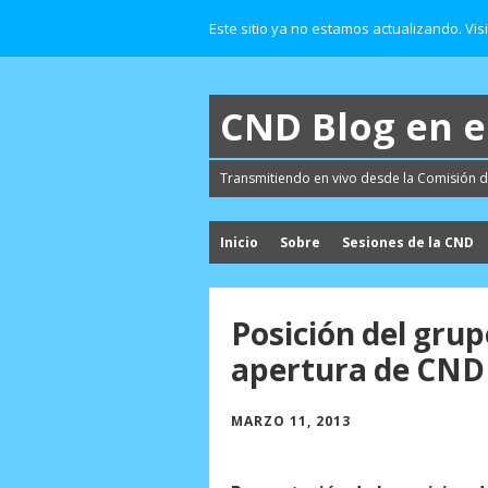
Este sitio ya no estamos actualizando. Vis
CND Blog en 
Transmitiendo en vivo desde la Comisión d
Inicio
Sobre
Sesiones de la CND
Posición del grupo
apertura de CND
MARZO 11, 2013