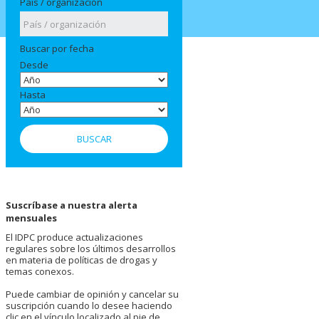
País / organización
Buscar por fecha
Desde
Hasta
Suscríbase a nuestra alerta
mensuales
El IDPC produce actualizaciones
regulares sobre los últimos desarrollos
en materia de políticas de drogas y
temas conexos.
Puede cambiar de opinión y cancelar su
suscripción cuando lo desee haciendo
clic en el vínculo localizado al pie de