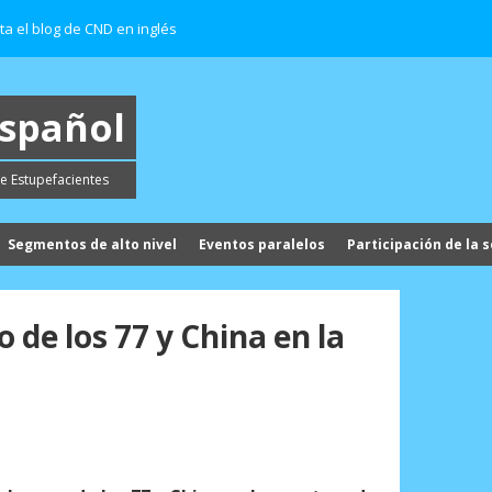
ita el blog de CND en inglés
español
e Estupefacientes
Segmentos de alto nivel
Eventos paralelos
Participación de la s
 de los 77 y China en la