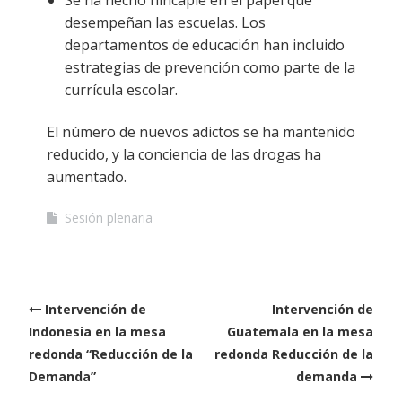
Se ha hecho hincapié en el papel que
desempeñan las escuelas. Los
departamentos de educación han incluido
estrategias de prevención como parte de la
currícula escolar.
El número de nuevos adictos se ha mantenido
reducido, y la conciencia de las drogas ha
aumentado.
Sesión plenaria
Post
Intervención de
Intervención de
navigation
Indonesia en la mesa
Guatemala en la mesa
redonda “Reducción de la
redonda Reducción de la
Demanda”
demanda