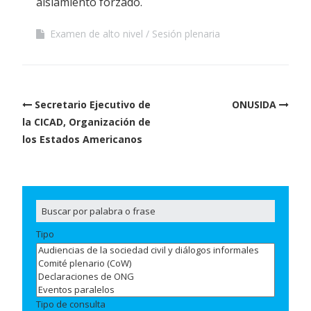
aislamiento forzado.
Examen de alto nivel
Sesión plenaria
Post
Secretario Ejecutivo de
ONUSIDA
navigation
la CICAD, Organización de
los Estados Americanos
Tipo
Tipo de consulta