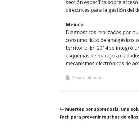
sección específica sobre acces
directrices para la gestión del 
México
Diagnosticos realizados por nu
consumo lícito de analgésicos 
territorio. En 2014 se integró 
esquemas de manejo a cuidados p
mecanismos electrónicos de acc
Sesión plenaria
Post
Muertes por sobredosis, una sol
navigation
facil para prevenir muchas de ellas