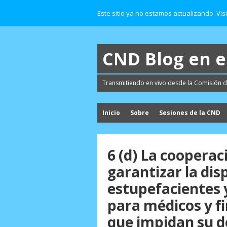
Este sitio ya no estamos actualizando. Vis
CND Blog en 
Transmitiendo en vivo desde la Comisión d
Inicio
Sobre
Sesiones de la CND
6 (d) La cooperac
garantizar la dis
estupefacientes 
para médicos y fi
que impidan su d