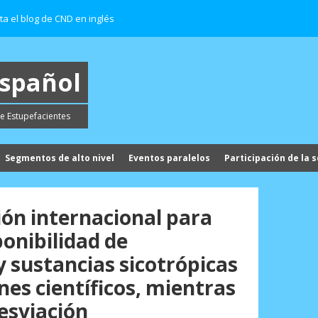
ita el blog de CND en inglés
español
e Estupefacientes
Segmentos de alto nivel
Eventos paralelos
Participación de la s
ión internacional para
ponibilidad de
y sustancias sicotrópicas
nes científicos, mientras
esviación