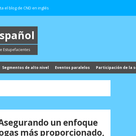
ita el blog de CND en inglés
español
e Estupefacientes
Segmentos de alto nivel
Eventos paralelos
Participación de la s
 Asegurando un enfoque
drogas más proporcionado,