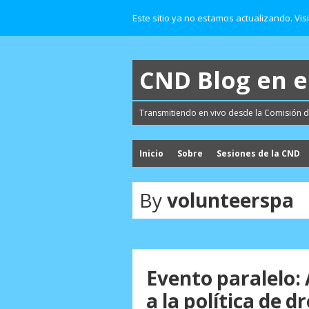
Este sitio ya no estamos actualizando. Vis
CND Blog en 
Transmitiendo en vivo desde la Comisión d
Inicio
Sobre
Sesiones de la CND
By
volunteerspa
Evento paralelo:
a la política de 