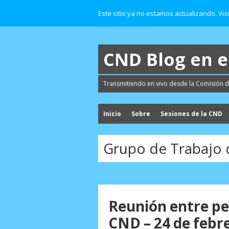
Este sitio ya no estamos actualizando. Vis
CND Blog en 
Transmitiendo en vivo desde la Comisión d
Inicio
Sobre
Sesiones de la CND
Grupo de Trabajo d
Reunión entre per
CND – 24 de febr