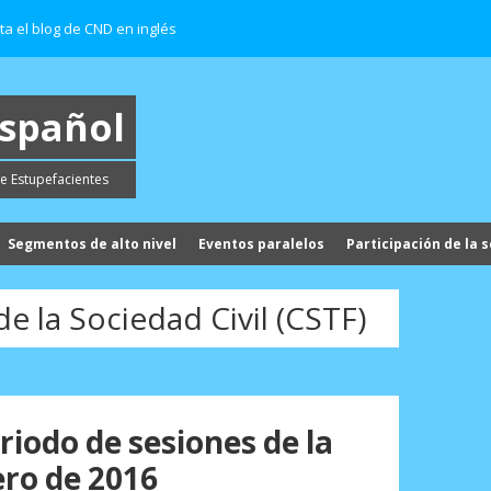
ita el blog de CND en inglés
español
e Estupefacientes
Segmentos de alto nivel
Eventos paralelos
Participación de la s
e la Sociedad Civil (CSTF)
iodo de sesiones de la
ero de 2016