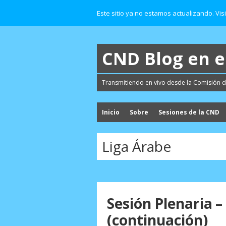
Este sitio ya no estamos actualizando. Vis
CND Blog en 
Transmitiendo en vivo desde la Comisión d
Inicio
Sobre
Sesiones de la CND
Liga Árabe
Sesión Plenaria –
(continuación)