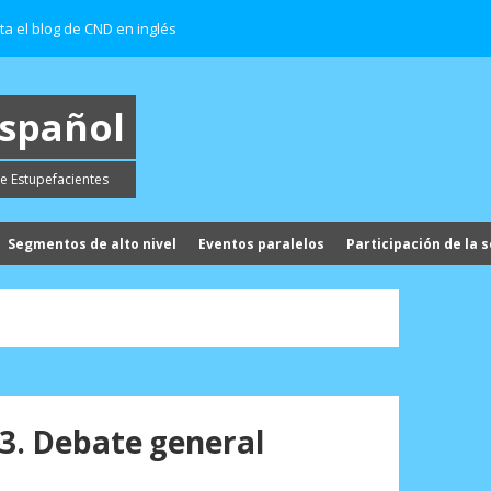
ita el blog de CND en inglés
español
e Estupefacientes
Segmentos de alto nivel
Eventos paralelos
Participación de la s
 3. Debate general