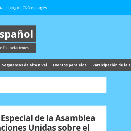
ita el blog de CND en inglés
español
e Estupefacientes
Segmentos de alto nivel
Eventos paralelos
Participación de la s
 Especial de la Asamblea
aciones Unidas sobre el