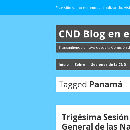
Este sitio ya no estamos actualizando. Vis
CND Blog en 
Transmitiendo en vivo desde la Comisión d
Inicio
Sobre
Sesiones de la CND
Tagged
Panamá
Trigésima Sesión
General de las N