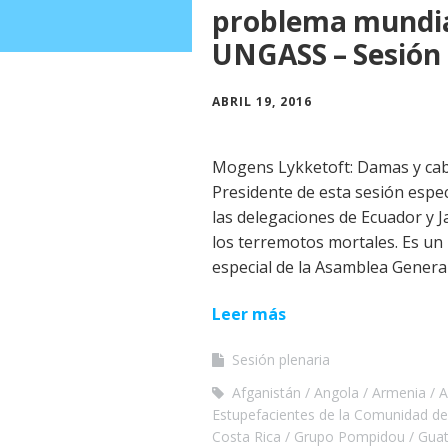
problema mundial
UNGASS – Sesión
ABRIL 19, 2016
Mogens Lykketoft: Damas y caba
Presidente de esta sesión espe
las delegaciones de Ecuador y J
los terremotos mortales. Es un 
especial de la Asamblea Genera
Leer más
Sesión plenaria
Afganistán
Angola
Armenia
A
Estupefacientes de la Comunidad de
Costa Rica
Grupo Pompidou
Gua