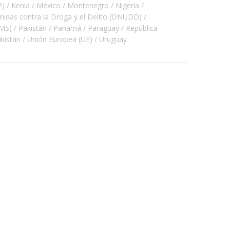
E)
Kenia
México
Montenegro
Nigeria
Unidas contra la Droga y el Delito (ONUDD)
OMS)
Pakistán
Panamá
Paraguay
República
ikistán
Unión Europea (UE)
Uruguay