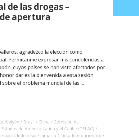
 de las drogas –
 de apertura
lleros, agradezco la elección como
cial. Permítanme expresar mis condolencias a
apón, cuyos países se han visto afectados por
honor darles la bienvenida a esta sesión
l sobre el problema mundial de las …
zerbaiyán
Brasil
China
Comisión de
 Estados de América Latina y el Caribe (CELAC)
temala
Indonesia
Jamaica
Junta Internacional de